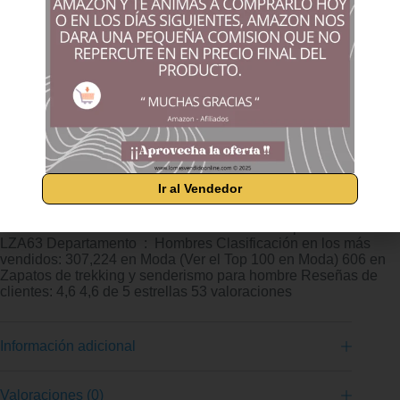
aislamiento adidas Terrex. Desde senderos cubiertos de
escarcha hasta crestas rocosas, mantendrán tus pies calientes
y cómodos para que puedas explorar por más tiempo.
COLD.RDY con aislamiento PrimaLoft® sella el calor en los
días fríos, mientras que la banda de rodadura de caucho
Continental mantiene el agarre sobre rocas, raíces y hielo.
Disfrute de la sensación de ligereza de un calzado para correr
y de la durabilidad resistente de un calzado para caminar con
aislamiento para ampliar su rango de comodidad. Fabricada
con una serie de materiales reciclados, esta parte superior
presenta al menos un 50 % de contenido reciclado. Este
producto representa solo una de nuestras soluciones para
Ir al Vendedor
ayudar a acabar con los residuos plásticos. Fecha de primera
disponibilidad ‏ : ‎ 31 de agosto de 2023 Fabricante ‏ : ‎ adidas
ASIN ‏ : ‎ B0CL7PZ29K Número de modelo del producto ‏ : ‎
LZA63 Departamento ‏ : ‎ Hombres Clasificación en los más
vendidos: 307,224 en Moda (Ver el Top 100 en Moda) 606 en
Zapatos de trekking y senderismo para hombre Reseñas de
clientes: 4,6 4,6 de 5 estrellas 53 valoraciones
Información adicional
Valoraciones (0)