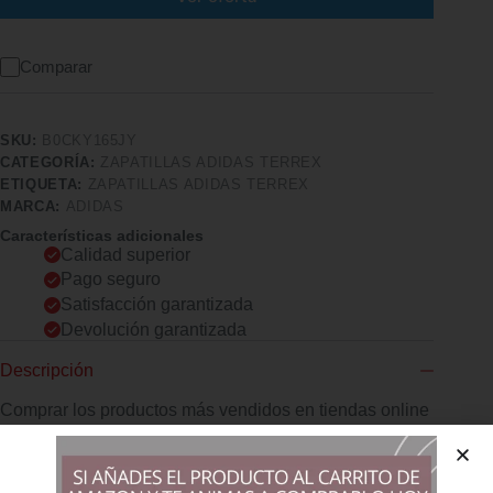
Comparar
SKU:
B0CKY165JY
CATEGORÍA:
ZAPATILLAS ADIDAS TERREX
ETIQUETA:
ZAPATILLAS ADIDAS TERREX
MARCA:
ADIDAS
Características adicionales
Calidad superior
Pago seguro
Satisfacción garantizada
Devolución garantizada
Descripción
Comprar los productos más vendidos en tiendas online
adidas Terrex Ax4 Beta Cold.rdy Amplíe su gama para los
meses de clima frío con estos zapatos de senderismo con