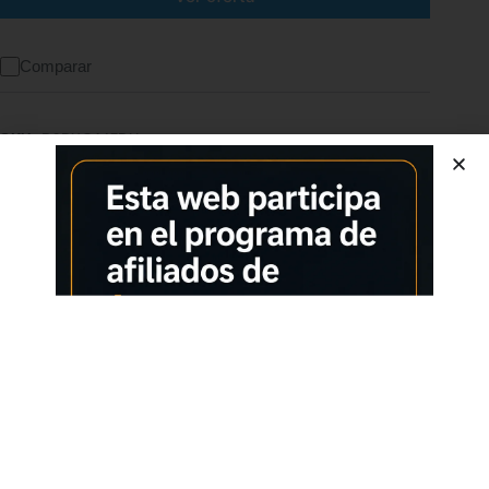
Comparar
SKU:
B0DXQ147DH
CATEGORÍA:
PORTÁTILES
MARCA:
ACER
Características adicionales
Calidad superior
Pago seguro
Satisfacción garantizada
Devolución garantizada
Descripción
Comprar los productos más vendidos en tiendas online
Pantalla de 15,6″, Full HD LCD 1920 x 1080 pixeles, 60Hz
Procesador AMD Ryzen 7 5825U (8C Octa Core), 2.0 GHz
Memoria RAM de 16 GB DDR4 SDRAM Almacenamiento de