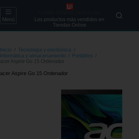
Lo Más Vendido Online.com
Menú
Los productos más vendidos en
Tiendas Online
Inicio
/
Tecnologia y electrónica
/
Informática y almacenamiento
/
Portátiles
/
acer Aspire Go 15 Ordenador
acer Aspire Go 15 Ordenador