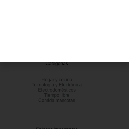
512 GB SSD PCI Express NVMe 4.0 Tarjeta Gráfica AMD
Radeon Graphics Sistema Operativo: Windows 11 Home
Información adicional
Valoraciones (0)
Categorias
Hogar y cocina
Tecnologia y Electrónica
Electrodomésticos
Tiempo libre
Comida mascotas