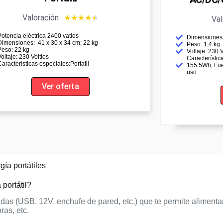
Valoración
★
★
★
★
★
Val
Potencia eléctrica ‎2400 vatios
Dimensiones: ‎
Dimensiones: ‎‎‎‎ 41 x 30 x 34 cm; 22 kg
Peso: 1,4 kg
Peso: 22 kg
Voltaje: 230 V
Voltaje: 230 Voltios
Característic
Características especiales:‎Portatil
155.5Wh, Fue
uso
Ver oferta
ía portátiles
portátil?
idas (USB, 12V, enchufe de pared, etc.) que te permite alimenta
ras, etc.