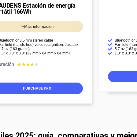
AUDENS Estación de energía
rtátil 166Wh
Más información
Bluetooth or 3.5 mm stereo cable
Bluetooth or
Far-field (hands-free) voice recognition. Just ask.
Far-field (han
5.7 oz (163 grams)
5.7 oz (163 
1.3" x 3.3" x 3.3" (32 mm x 84 mm x 84 mm)
1.3" x 3.3" x
oración
★
★
★
★
★
PURCHASE PRO
tiles 2025: guía, comparativas y mej