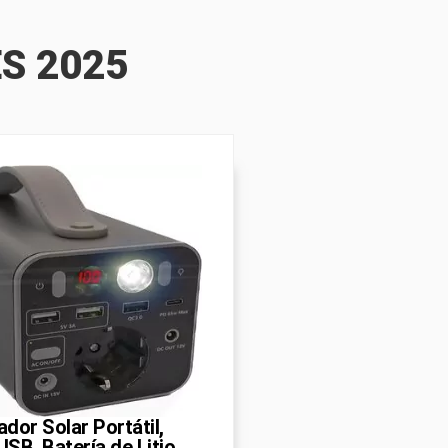
S 2025
dor Solar Portátil,
SB, Batería de Litio