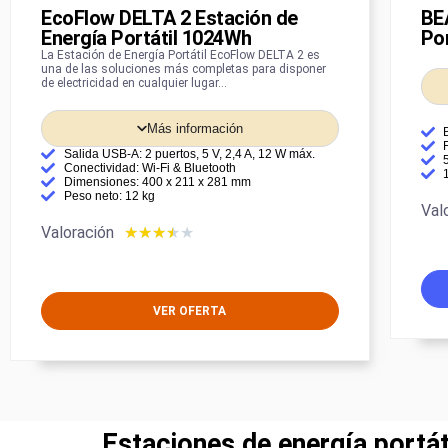
EcoFlow DELTA 2 Estación de
BE
Energía Portátil 1024Wh
Po
La Estación de Energía Portátil EcoFlow DELTA 2 es
una de las soluciones más completas para disponer
de electricidad en cualquier lugar…
Más información
Salida USB-A: 2 puertos, 5 V, 2,4 A, 12 W máx.
Conectividad: Wi-Fi & Bluetooth
Dimensiones: 400 x 211 x 281 mm
Peso neto: 12 kg
Val
Valoración
★
★
★
★
★
VER OFERTA
Estaciones de energía portá