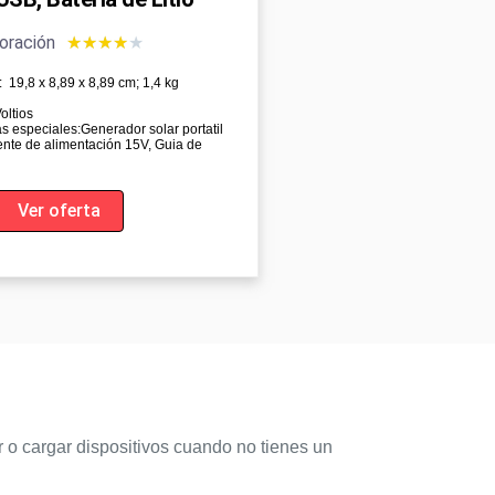
oración
★
★
★
★
★
‎‎‎ 19,8 x 8,89 x 8,89 cm; 1,4 kg
oltios
as especiales:‎Generador solar portatil
nte de alimentación 15V, Guia de
Ver oferta
r o cargar dispositivos cuando no tienes un