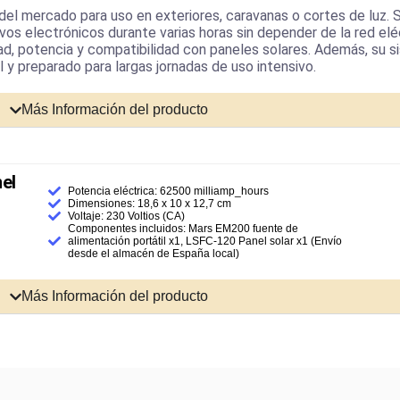
l mercado para uso en exteriores, caravanas o cortes de luz. S
os electrónicos durante varias horas sin depender de la red eléc
ad, potencia y compatibilidad con paneles solares. Además, su s
l y preparado para largas jornadas de uso intensivo.
Más Información del producto
nel
Potencia eléctrica: ‎‎62500 milliamp_hours
Dimensiones: ‎18,6 x 10 x 12,7 cm
Voltaje: 230 Voltios (CA)
Componentes incluidos: ‎Mars EM200 fuente de
alimentación portátil x1, LSFC-120 Panel solar x1 (Envío
desde el almacén de España local)
Más Información del producto