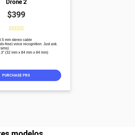
Drone 2
$399





 3.5 mm stereo cable
ds-free) voice recognition. Just ask.
grams)
 3.3" (32 mm x 84 mm x 84 mm)
PURCHASE PRO
ores modelos