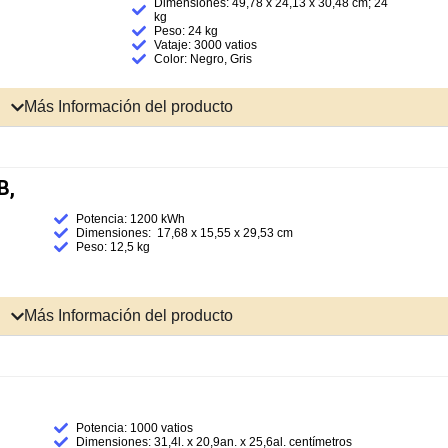
Dimensiones: ‎49,78 x 24,13 x 30,48 cm; 24
kg
Peso: 24 kg
Vataje: 3000 vatios
Color: ‎Negro, Gris
Más Información del producto
B,
Potencia: 1200 kWh
Dimensiones: ‎ 17,68 x 15,55 x 29,53 cm
Peso: 12,5 kg
Más Información del producto
Potencia: 1000 vatios
Dimensiones: ‎‎31,4l. x 20,9an. x 25,6al. centímetros